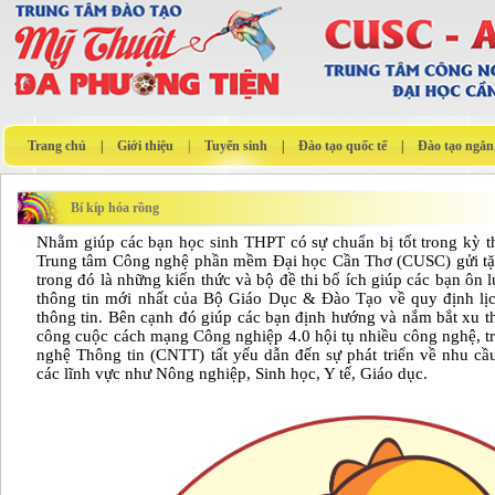
Trang chủ
|
Giới thiệu
|
Tuyển sinh
|
Đào tạo quốc tế
|
Đào tạo ngắn
Bí kíp hóa rồng
Nhằm giúp các bạn học sinh THPT có sự chuẩn bị tốt trong kỳ 
Trung tâm Công nghệ phần mềm Đại học Cần Thơ (CUSC) gửi tặn
trong đó là những kiến thức và bộ đề thi bổ ích giúp các bạn ôn l
thông tin mới nhất của Bộ Giáo Dục & Đào Tạo về quy định lịc
thông tin. Bên cạnh đó giúp các bạn định hướng và nắm bắt xu t
công cuộc cách mạng Công nghiệp 4.0 hội tụ nhiều công nghệ, tr
nghệ Thông tin (CNTT) tất yếu dẫn đến sự phát triển về nhu cầ
các lĩnh vực như Nông nghiệp, Sinh học, Y tế, Giáo dục.