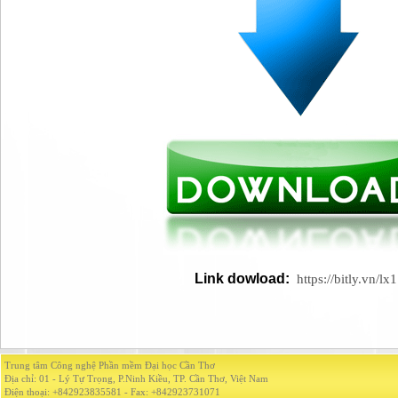
Link dowload:
https://bitly.vn/lx1
Trung tâm Công nghệ Phần mềm Đại học Cần Thơ
Địa chỉ: 01 - Lý Tự Trọng, P.Ninh Kiều, TP. Cần Thơ, Việt Nam
Điện thoại: +842923835581 - Fax: +842923731071