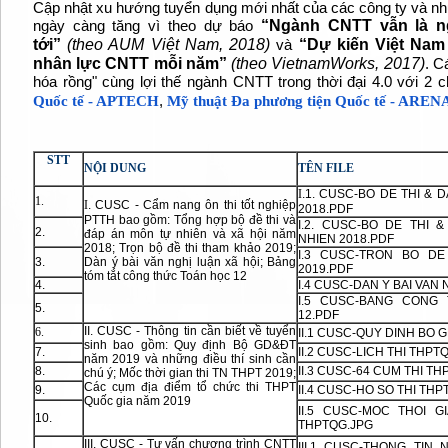
Cập nhật xu hướng tuyển dụng mới nhất của các công ty và n
“Ngành CNTT vẫn là ng
ngày càng tăng vì theo dự báo
tới”
(theo AUM Việt Nam, 2018)
“Dự kiến Việt Nam
và
nhân lực CNTT mỗi năm”
(theo VietnamWorks, 2017)
. C
hóa rồng" cùng lợi thế ngành CNTT trong thời đại 4.0 với 2
,
Quốc tế - APTECH
Mỹ thuật Đa phương tiện Quốc tế - AREN
STT
NỘI DUNG
TÊN FILE
I
.1. CUSC-BO DE THI & 
1.
I
. CUSC - Cẩm nang ôn thi tốt nghiệp
2018.PDF
PTTH bao gồm: Tổng hợp bộ đề thi và
I.2. CUSC-BO DE THI 
2.
đáp án môn tự nhiên và xã hội năm
NHIEN 2018.PDF
2018; Trọn bộ đề thi tham khảo 2019;
I.3 CUSC-TRON BO D
3.
Dàn ý bài văn nghị luận xã hội; Bảng
2019.PDF
tóm tắt công thức Toán học 12
4.
I.4 CUSC-DAN Y BAI VAN
I.5 CUSC-BANG CONG
5.
12.PDF
II. CUSC - Thông tin cần biết về tuyển
6.
II.1 CUSC-QUY DINH BO 
sinh bao gồm: Quy định Bộ GD&ĐT
7.
II.2 CUSC-LICH THI THPT
năm 2019 và những điều thí sinh cần
8.
II.3 CUSC-64 CUM THI T
chú ý; Mốc thời gian thi TN THPT 2019;
Các cụm địa điểm tổ chức thi THPT
9.
II.4 CUSC-HO SO THI TH
Quốc gia năm 2019
II.5 CUSC-MOC THOI 
10.
THPTQG.JPG
III. CUSC - Tư vấn chương trình CNTT
III.1 CUSC-THONG TIN