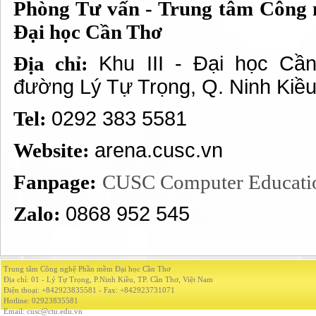
Phòng Tư vấn - Trung tâm Công
Đại học Cần Thơ
Địa chỉ:
Khu III - Đại học Cầ
đường Lý Tự Trọng, Q. Ninh Kiều
Tel:
0292 383 5581
Website:
arena.cusc.vn
Fanpage:
CUSC Computer Educati
Zalo:
0868 952 545
Trung tâm Công nghệ Phần mềm Đại học Cần Thơ
Địa chỉ: 01 - Lý Tự Trọng, P.Ninh Kiều, TP. Cần Thơ, Việt Nam
Điện thoại: +842923835581 - Fax: +842923731071
Hotline: 02923835581
Email: cusc@ctu.edu.vn