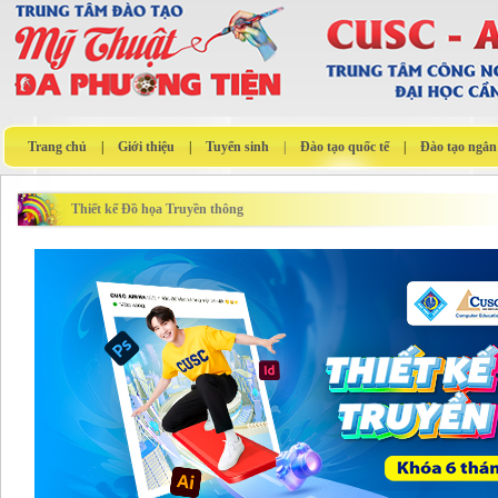
Trang chủ
|
Giới thiệu
|
Tuyển sinh
|
Đào tạo quốc tế
|
Đào tạo ngắn
Thiết kế Đồ họa Truyền thông